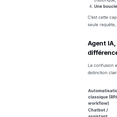
(historique
Une boucle
C’est cette ca
seule requête, 
Agent IA,
différenc
La confusion e
distinction clair
Automatisati
classique (RP
workflow)
Chatbot /
assistant