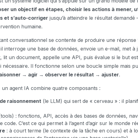
t un système logiciel qui s’appuie sur un grand modèle de
er un objectif en étapes, choisir les actions à mener, ut
s et s’auto-corriger
jusqu’à atteindre le résultat demandé
ervention humaine.
tant conversationnel se contente de produire une réponse t
 il interroge une base de données, envoie un e-mail, met à
, lit un document, appelle une API, puis évalue si le but est 
nécessaire. Il fonctionne selon une boucle simple mais pui
aisonner → agir → observer le résultat → ajuster
.
 un agent IA combine quatre composants :
 de raisonnement
(le LLM) qui sert de « cerveau » : il planif
tools) : fonctions, API, accès à des bases de données, na
e code. C’est ce qui permet à l’agent d’agir sur le monde rée
re
: à court terme (le contexte de la tâche en cours) et à l