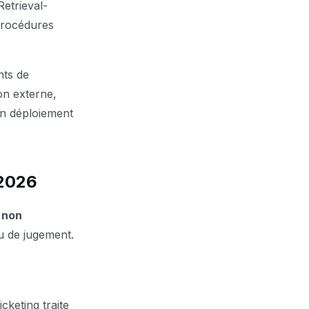
etrieval-
procédures
nts de
on externe,
’un déploiement
 2026
s non
eu de jugement.
cketing traite