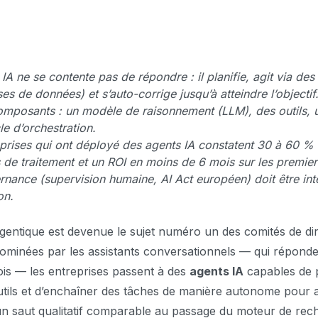
IA ne se contente pas de répondre : il planifie, agit via des 
s de données) et s’auto-corrige jusqu’à atteindre l’objectif
omposants : un modèle de raisonnement (LLM), des outils, 
e d’orchestration.
prises qui ont déployé des agents IA constatent 30 à 60 %
de traitement et un ROI en moins de 6 mois sur les premier
nance (supervision humaine, AI Act européen) doit être int
on.
agentique est devenue le sujet numéro un des comités de di
minées par les assistants conversationnels — qui réponde
fois — les entreprises passent à des
agents IA
capables de pl
 outils et d’enchaîner des tâches de manière autonome pour 
t un saut qualitatif comparable au passage du moteur de rec