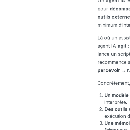
Un
agent IA
es
pour
décompos
outils externe
minimum d’int
Là où un assis
agent IA
agit
:
lance un script
recommence si 
percevoir → r
Concrètement,
Un modèle
interprète.
Des outils
(
exécution d
Une mémoi