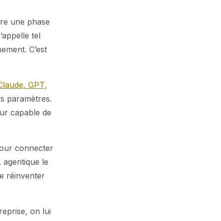
tre une phase
’appelle tel
nement. C’est
Claude, GPT,
ls paramètres.
eur capable de
pour connecter
A agentique le
de réinventer
reprise, on lui