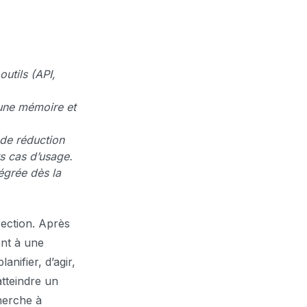
outils (API,
.
une mémoire et
 de réduction
s cas d’usage.
égrée dès la
rection. Après
nt à une
anifier, d’agir,
atteindre un
herche à