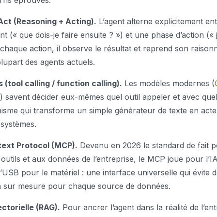
erns éprouvés.
Act (Reasoning + Acting).
L’agent alterne explicitement en
 (« que dois-je faire ensuite ? ») et une phase d’action (« j
 chaque action, il observe le résultat et reprend son raison
plupart des agents actuels.
s (tool calling / function calling).
Les modèles modernes (
) savent décider eux-mêmes quel outil appeler et avec que
isme qui transforme un simple générateur de texte en act
 systèmes.
ext Protocol (MCP).
Devenu en 2026 le standard de fait 
 outils et aux données de l’entreprise, le MCP joue pour l’I
l’USB pour le matériel : une interface universelle qui évite 
on sur mesure pour chaque source de données.
ctorielle (RAG).
Pour ancrer l’agent dans la réalité de l’ent