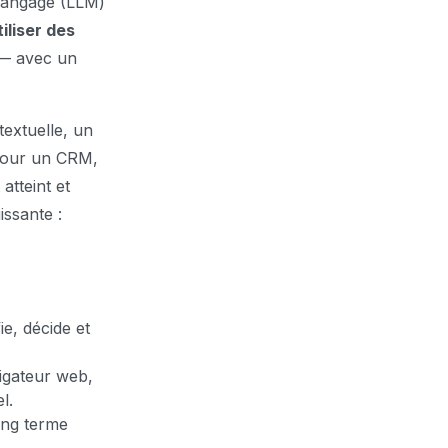
 langage (LLM)
iliser des
 — avec un
extuelle, un
 jour un CRM,
atteint et
ssante :
ie, décide et
vigateur web,
l.
ong terme