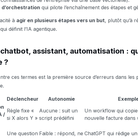
, connaissances de l’entreprise via une base vectorielle).
 d’orchestration
qui pilote l’enchaînement des étapes et gè
pacité à
agir en plusieurs étapes vers un but
, plutôt qu’à 
qui définit l’IA agentique.
 chatbot, assistant, automatisation : qu
e ?
ntre ces termes est la première source d’erreurs dans les pr
e.
Déclencheur
Autonomie
Exempl
on
Règle fixe «
Aucune : suit un
Un workflow qui copi
A /
si X alors Y »
script prédéfini
nouvelle facture dans 
Une question
Faible : répond, ne
ChatGPT qui rédige un 