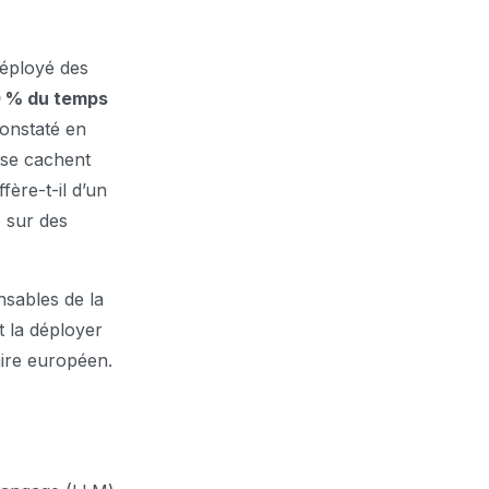
déployé des
0 % du temps
constaté en
 se cachent
fère-t-il d’un
 sur des
nsables de la
t la déployer
aire européen.