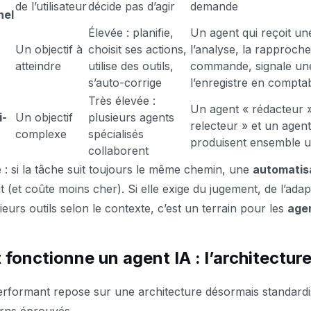
de l’utilisateur
décide pas d’agir
demande
nel
Élevée : planifie,
Un agent qui reçoit un
Un objectif à
choisit ses actions,
l’analyse, la rapproch
atteindre
utilise des outils,
commande, signale une
s’auto-corrige
l’enregistre en comptabi
Très élevée :
Un agent « rédacteur »
i-
Un objectif
plusieurs agents
relecteur » et un agen
complexe
spécialisés
produisent ensemble un
collaborent
e : si la tâche suit toujours le même chemin, une
automatis
it (et coûte moins cher). Si elle exige du jugement, de l’adap
ieurs outils selon le contexte, c’est un terrain pour les
agen
onctionne un agent IA : l’architecture 
erformant repose sur une architecture désormais standardi