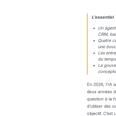
L’essentiel
Un agent 
CRM, base
Quatre c
une boucl
Les entre
du temps 
La gouver
concepti
En 2026, l’IA 
deux années do
question à la 
d’utiliser des
objectif. C’es