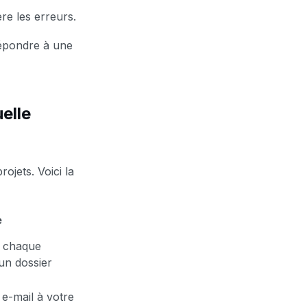
re les erreurs.
répondre à une
elle
ojets. Voici la
e
e chaque
un dossier
e-mail à votre