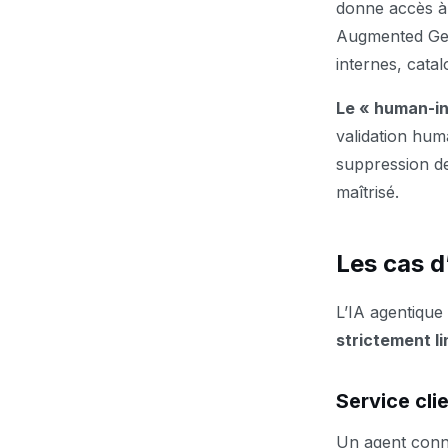
donne accès à 
Augmented Gene
internes, catal
Le « human-in
validation hum
suppression de
maîtrisé.
Les cas d
L’IA agentique
strictement li
Service cli
Un agent conne