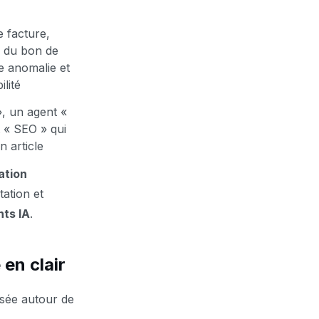
e facture,
e du bon de
 anomalie et
lité
, un agent «
t « SEO » qui
 article
ation
tation et
ts IA
.
en clair
sée autour de