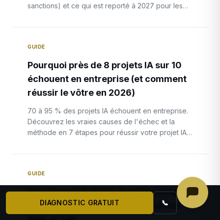
sanctions) et ce qui est reporté à 2027 pour les
entreprises.
GUIDE
Pourquoi près de 8 projets IA sur 10
échouent en entreprise (et comment
réussir le vôtre en 2026)
70 à 95 % des projets IA échouent en entreprise.
Découvrez les vraies causes de l'échec et la
méthode en 7 étapes pour réussir votre projet IA
et mesurer son ROI en 2026.
GUIDE
Plan Osez l'IA 2026 : le guide complet
DIAGNOSTIC GRATUIT
📞
des aides et financements pour les
PME et TPE