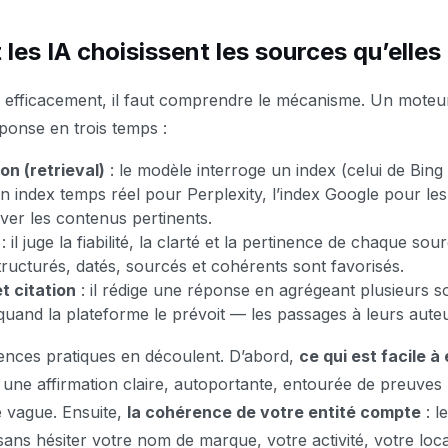
es IA choisissent les sources qu’elles 
 efficacement, il faut comprendre le mécanisme. Un moteur
éponse en trois temps :
on (retrieval)
: le modèle interroge un index (celui de Bing
 index temps réel pour Perplexity, l’index Google pour le
uver les contenus pertinents.
: il juge la fiabilité, la clarté et la pertinence de chaque sou
ructurés, datés, sourcés et cohérents sont favorisés.
t citation
: il rédige une réponse en agrégeant plusieurs s
quand la plateforme le prévoit — les passages à leurs aute
ences pratiques en découlent. D’abord,
ce qui est facile à
 une affirmation claire, autoportante, entourée de preuves
 vague. Ensuite,
la cohérence de votre entité compte
: l
sans hésiter votre nom de marque, votre activité, votre loca