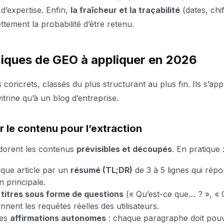
d’expertise. Enfin,
la fraîcheur et la traçabilité
(dates, chi
tement la probabilité d’être retenu.
iques de GEO à appliquer en 2026
rs concrets, classés du plus structurant au plus fin. Ils s’app
vitrine qu’à un blog d’entreprise.
er le contenu pour l’extraction
dorent les contenus
prévisibles et découpés
. En pratique 
que article par un
résumé (TL;DR)
de 3 à 5 lignes qui rép
n principale.
s
titres sous forme de questions
(« Qu’est-ce que… ? », 
nnent les requêtes réelles des utilisateurs.
des
affirmations autonomes
: chaque paragraphe doit pouvo