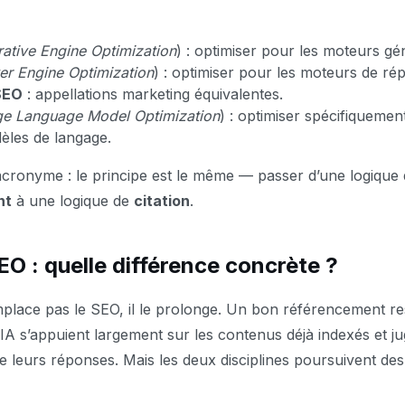
ative Engine Optimization
) : optimiser pour les moteurs gén
r Engine Optimization
) : optimiser pour les moteurs de ré
SEO
: appellations marketing équivalentes.
ge Language Model Optimization
) : optimiser spécifiquemen
èles de langage.
acronyme : le principe est le même — passer d’une logique
nt
à une logique de
citation
.
O : quelle différence concrète ?
lace pas le SEO, il le prolonge. Un bon référencement res
 IA s’appuient largement sur les contenus déjà indexés et ju
e leurs réponses. Mais les deux disciplines poursuivent des 