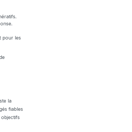
ératifs.
ponse.
t pour les
 de
te la
gés fiables
objectifs