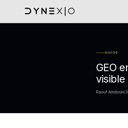
GUIDE
GEO en
visible
Raouf Amdouni
·
3