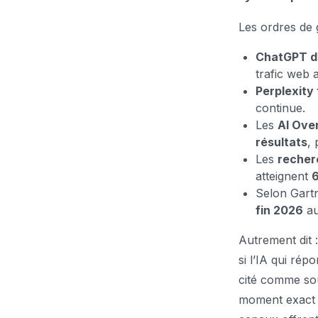
Les ordres de
ChatGPT dé
trafic web 
Perplexity 
continue.
Les
AI Ove
résultats
, 
Les
recher
atteignent
6
Selon Gartn
fin 2026
au
Autrement dit 
si l’IA qui rép
cité comme so
moment exact 