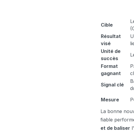
L
Cible
(
Résultat
U
visé
l
Unité de
L
succès
Format
P
gagnant
c
B
Signal clé
d
Mesure
P
La bonne nouve
fiable performe
et de baliser
l