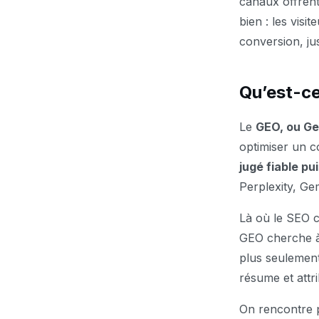
canaux offrent
bien : les vis
conversion, ju
Qu’est-ce
Le
GEO, ou Ge
optimiser un c
jugé fiable pui
Perplexity, Ge
Là où le SEO 
GEO cherche 
plus seulement
résume et attr
On rencontre p