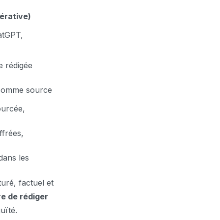
érative)
atGPT,
e rédigée
 comme source
ourcée,
ffrées,
 dans les
uré, factuel et
e de rédiger
uïté.