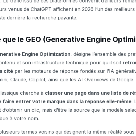
. Le trafic issu de ces plateformes convertit d’ailleurs re
iteurs venus de ChatGPT affichent en 2026 l’un des meilleurs
ste derrière la recherche payante.
 que le GEO (Generative Engine Optimi
nerative Engine Optimization
, désigne l’ensemble des pra
ontenu et son infrastructure technique pour qu’il soit
retro
s cité
par les moteurs de réponse fondés sur l’IA générati
mini, Claude, Copilot, ainsi que les AI Overviews de Google.
classique cherche à
classer une page dans une liste de ré
à
faire entrer votre marque dans la réponse elle-même
. 
 d’obtenir un clic, mais d’être la source que le modèle séle
ibue à votre nom.
lusieurs termes voisins qui désignent la même réalité sous