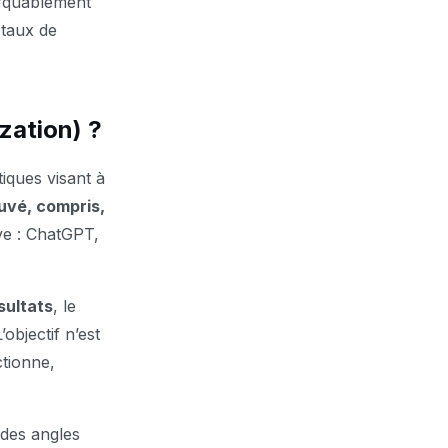
marquablement
 taux de
zation) ?
tiques visant à
uvé, compris,
ve : ChatGPT,
sultats
, le
L’objectif n’est
ctionne,
 des angles