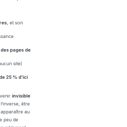
res
, et son
issance
 des pages de
aucun site)
de 25 % d’ici
evenir
invisible
l’inverse, être
 apparaître au
e peu de