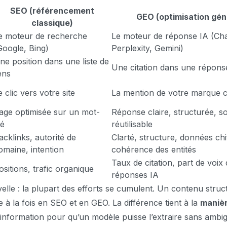
SEO (référencement
GEO (optimisation gén
classique)
e moteur de recherche
Le moteur de réponse IA (Ch
Google, Bing)
Perplexity, Gemini)
ne position dans une liste de
Une citation dans une répons
iens
e clic vers votre site
La mention de votre marque
age optimisée sur un mot-
Réponse claire, structurée, s
lé
réutilisable
acklinks, autorité de
Clarté, structure, données chi
omaine, intention
cohérence des entités
Taux de citation, part de voix
ositions, trafic organique
réponses IA
lle : la plupart des efforts se cumulent. Un contenu struct
 à la fois en SEO et en GEO. La différence tient à la
manièr
’information pour qu’un modèle puisse l’extraire sans ambig