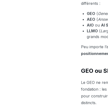
différents :
GEO
(
Gener
AEO
(
Answe
AIO
ou
AI 
LLMO
(
Lar
grands mod
Peu importe l’
positionneme
GEO ou SE
Le GEO ne remp
fondation : les
pour construir
distincts.