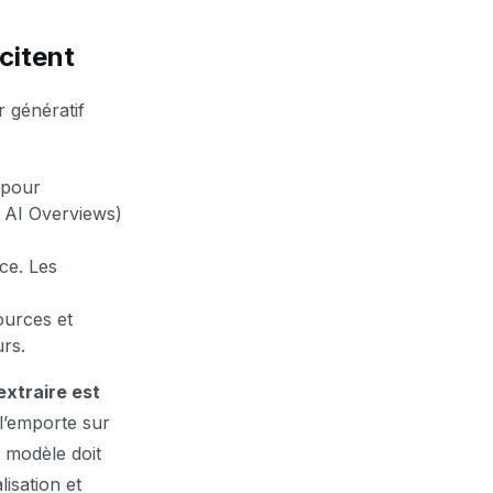
citent
 génératif
 pour
s AI Overviews)
rce. Les
ources et
urs.
 extraire est
 l’emporte sur
e modèle doit
lisation et