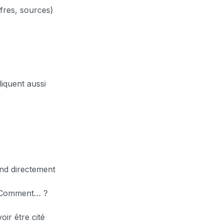
ffres, sources)
liquent aussi
:
ond directement
« Comment… ?
ir être cité