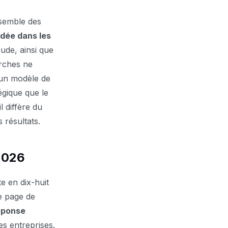
semble des
dée dans les
ude, ainsi que
rches ne
 un modèle de
égique que le
l diffère du
résultats.
2026
e en dix-huit
ne page de
éponse
es entreprises.