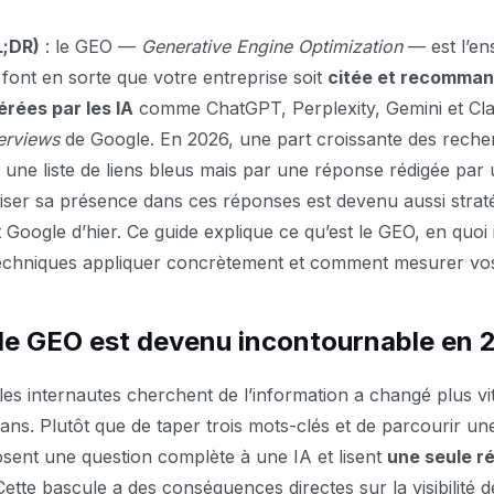
L;DR)
: le GEO —
Generative Engine Optimization
— est l’en
 font en sorte que votre entreprise soit
citée et recomman
rées par les IA
comme ChatGPT, Perplexity, Gemini et Cla
erviews
de Google. En 2026, une part croissante des reche
 une liste de liens bleus mais par une réponse rédigée par
iser sa présence dans ces réponses est devenu aussi strat
Google d’hier. Ce guide explique ce qu’est le GEO, en quoi i
echniques appliquer concrètement et comment mesurer vos 
le GEO est devenu incontournable en 
les internautes cherchent de l’information a changé plus vit
 ans. Plutôt que de taper trois mots-clés et de parcourir u
 posent une question complète à une IA et lisent
une seule r
Cette bascule a des conséquences directes sur la visibilité d