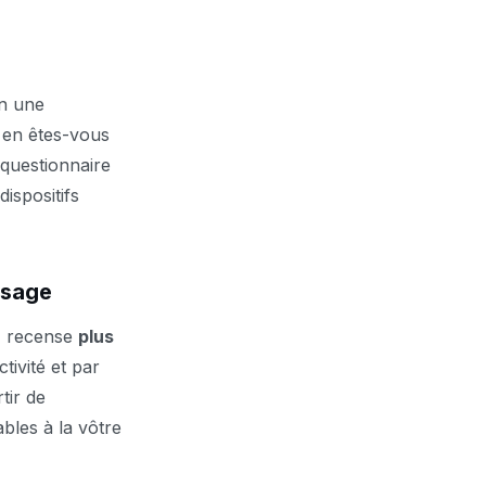
en une
 en êtes-vous
questionnaire
ispositifs
usage
»
recense
plus
tivité et par
tir de
bles à la vôtre