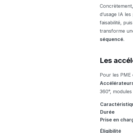
Concrètement, 
d’usage IA les 
faisabilité, pu
transforme une 
séquencé
.
Les accélé
Pour les PME e
Accélérateurs
360°, modules 
Caractéristiq
Durée
Prise en char
Éligibilité