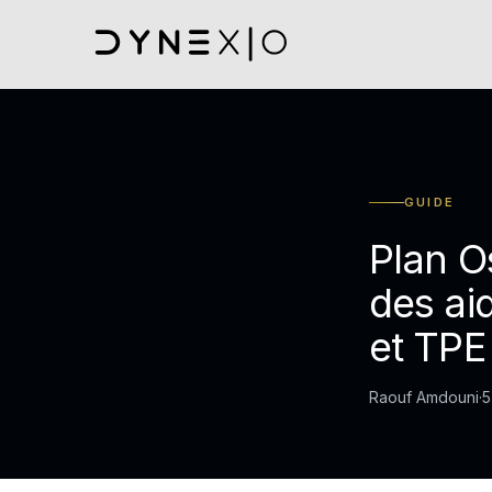
GUIDE
Plan O
des ai
et TPE
Raouf Amdouni
·
5