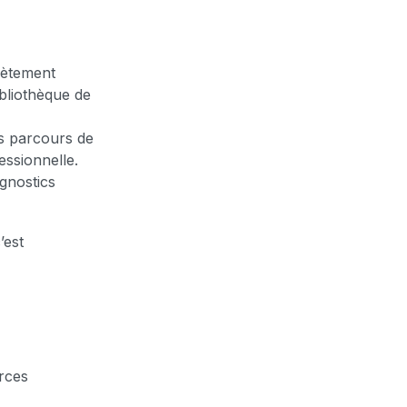
rètement
ibliothèque de
es parcours de
essionnelle.
gnostics
’est
urces