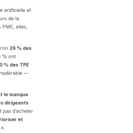
artificielle et
urs de la
s PME, elles,
viron
26 % des
0 % ont
0 % des TPE
onsidérable —
nt le manque
s dirigeants
st pas d’acheter
ioriser et
 ».