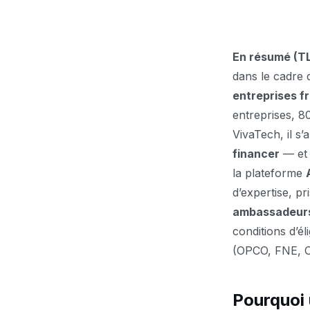
En résumé (T
dans le cadre d
entreprises f
entreprises, 
VivaTech, il s’
financer
— et m
la plateforme
d’expertise, p
ambassadeurs
conditions d’él
(OPCO, FNE, CP
Pourquoi 