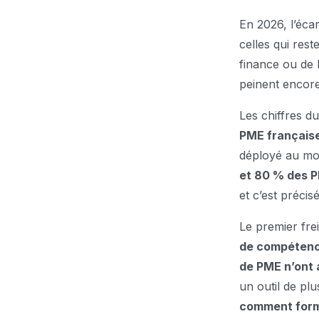
En 2026, l’écart
celles qui res
finance ou de 
peinent encore 
Les chiffres d
PME françaises
déployé au moi
et 80 % des P
et c’est préci
Le premier frei
de compétenc
de PME n’ont 
un outil de pl
comment form