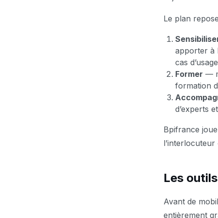
Le plan repos
Sensibilise
apporter à 
cas d’usage
Former
— m
formation d
Accompagn
d’experts e
Bpifrance joue
l’interlocuteu
Les outil
Avant de mobil
entièrement gr