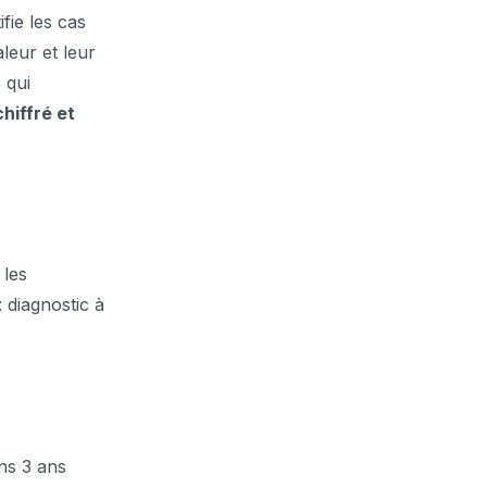
fie les cas
aleur et leur
e qui
chiffré et
 les
: diagnostic à
ns 3 ans