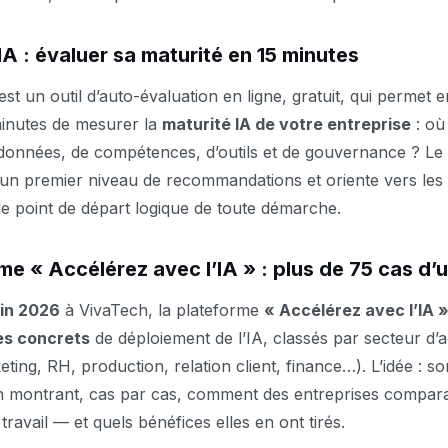
IA : évaluer sa maturité en 15 minutes
est un outil d’auto-évaluation en ligne, gratuit, qui permet 
minutes de mesurer la
maturité IA de votre entreprise
: où
données, de compétences, d’outils et de gouvernance ? Le 
n premier niveau de recommandations et oriente vers les d
 le point de départ logique de toute démarche.
me « Accélérez avec l’IA » : plus de 75 cas d’
uin 2026
à VivaTech, la plateforme
« Accélérez avec l’IA 
es concrets
de déploiement de l’IA, classés par secteur d’ac
ting, RH, production, relation client, finance…). L’idée : sor
en montrant, cas par cas, comment des entreprises compara
 travail — et quels bénéfices elles en ont tirés.