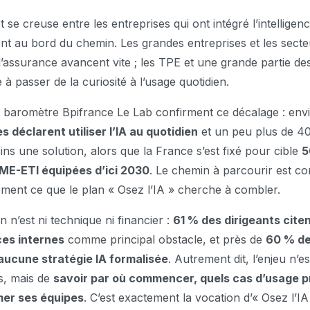
 se creuse entre les entreprises qui ont intégré l’intelligence 
tent au bord du chemin. Les grandes entreprises et les secte
l’assurance avancent vite ; les TPE et une grande partie de
à passer de la curiosité à l’usage quotidien.
u baromètre Bpifrance Le Lab confirment ce décalage : en
 déclarent utiliser l’IA au quotidien
et un peu plus de 4
ns une solution, alors que la France s’est fixé pour cible
5
ME-ETI équipées d’ici 2030
. Le chemin à parcourir est c
sément ce que le plan « Osez l’IA » cherche à combler.
n n’est ni technique ni financier :
61 % des dirigeants cite
es internes
comme principal obstacle, et près de
60 % de
aucune stratégie IA formalisée
. Autrement dit, l’enjeu n’e
us, mais de
savoir par où commencer, quels cas d’usage pr
er ses équipes
. C’est exactement la vocation d’« Osez l’IA