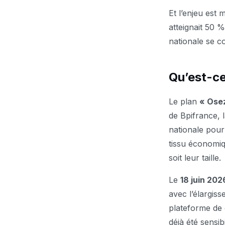
Et l’enjeu est 
atteignait 50 
nationale se c
Qu’est-ce
Le plan
« Osez
de Bpifrance, 
nationale pour l
tissu économiq
soit leur taille.
Le
18 juin 202
avec l’élargis
plateforme de 
déjà été sensibi