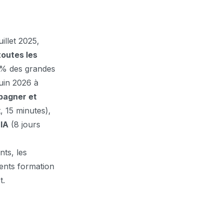
uillet 2025,
toutes les
0 % des grandes
uin 2026 à
mpagner et
t, 15 minutes),
 IA
(8 jours
nts, les
ments formation
t.