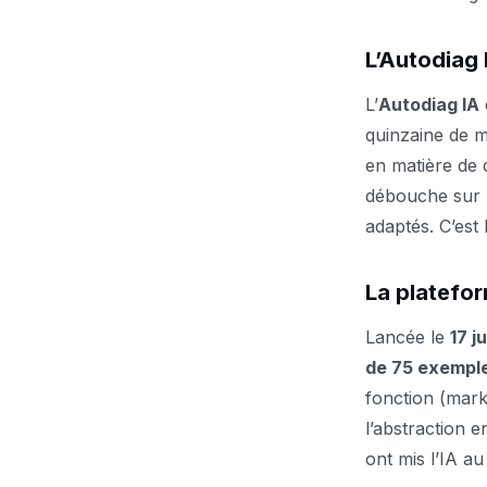
L’Autodiag 
L’
Autodiag IA
quinzaine de 
en matière de 
débouche sur u
adaptés. C’est
La platefor
Lancée le
17 j
de 75 exempl
fonction (marke
l’abstraction 
ont mis l’IA au