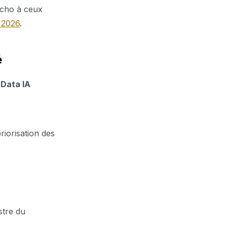
écho à ceux
n 2026
.
é
 Data IA
priorisation des
stre du