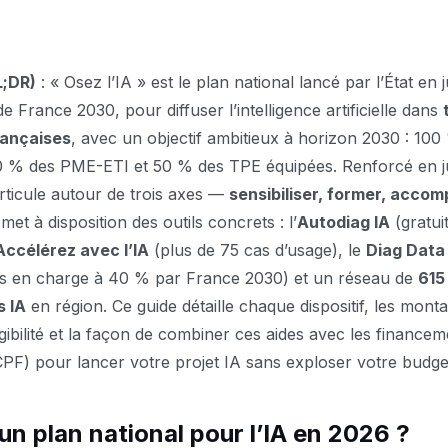
L;DR)
: « Osez l’IA » est le plan national lancé par l’État en j
e France 2030, pour diffuser l’intelligence artificielle dans
rançaises
, avec un objectif ambitieux à horizon 2030 : 10
80 % des PME-ETI et 50 % des TPE équipées. Renforcé en j
articule autour de trois axes —
sensibiliser, former, acco
et à disposition des outils concrets : l’
Autodiag IA
(gratui
Accélérez avec l’IA
(plus de 75 cas d’usage), le
Diag Data
ris en charge à 40 % par France 2030) et un réseau de
615
 IA
en région. Ce guide détaille chaque dispositif, les monta
igibilité et la façon de combiner ces aides avec les finance
F) pour lancer votre projet IA sans exploser votre budge
un plan national pour l’IA en 2026 ?